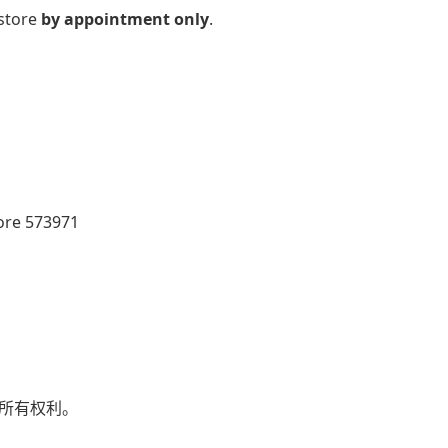
 store
by appointment only
.
pore 573971
 保留所有权利。