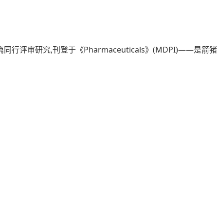
了一篇同行评审研究,刊登于《Pharmaceuticals》(MDPI)——是箭猪